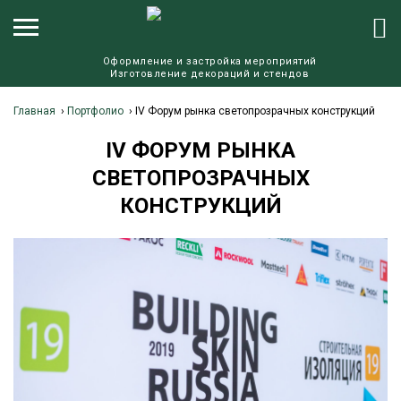
Оформление и застройка мероприятий
Изготовление декораций и стендов
Главная
›
Портфолио
›
IV Форум рынка светопрозрачных конструкций
IV ФОРУМ РЫНКА
СВЕТОПРОЗРАЧНЫХ
КОНСТРУКЦИЙ
К
П