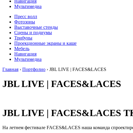
Навигация
Мультимедиа
Пресс волл
Фотозоны
Выставочные стенды
Сцены и подиумы
Трибуны
Проекционные экраны и каше
Мебель
Навигация
Мультимедиа
Главная
›
Портфолио
›
JBL LIVE | FACES&LACES
JBL LIVE | FACES&LACES
JBL LIVE | FACES&LACES
ТК
На летнем фестивале FACES&LACES наша команда спроектирова