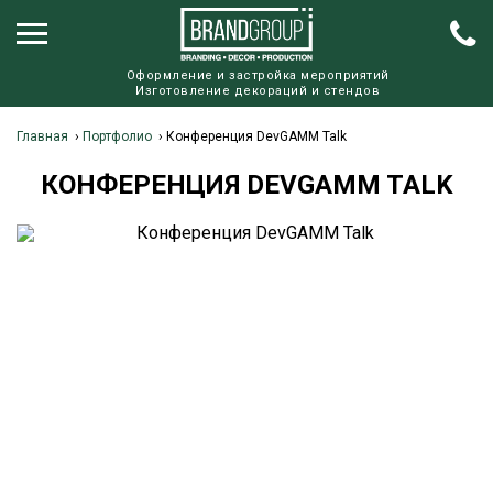
Оформление и застройка мероприятий
Изготовление декораций и стендов
Главная
›
Портфолио
›
Конференция DevGAMM Talk
КОНФЕРЕНЦИЯ DEVGAMM TALK
К
П
О 