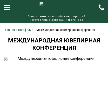
Оформление и застройка мероприятий
Изготовление декораций и стендов
Главная
›
Портфолио
›
Международная ювелирная конференция
МЕЖДУНАРОДНАЯ ЮВЕЛИРНАЯ
КОНФЕРЕНЦИЯ
К
П
О 