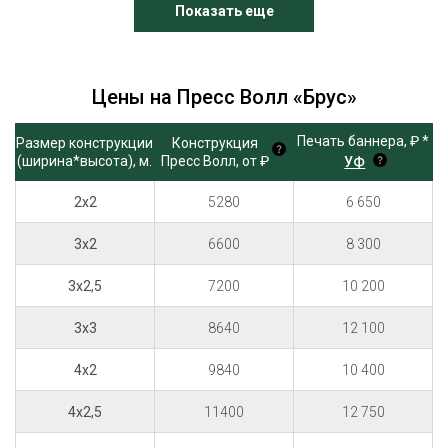
Показать еще
Цены на Пресс Волл «Брус»
К
Печать баннера, ₽ *
Размер конструкции
Конструкция
П
(ширина*высота), м.
Пресс Волл, от ₽
УФ
О 
6 650
2x2
5280
К
8 300
3x2
6600
10 200
3x2,5
7200
12 100
3х3
8640
10 400
4х2
9840
12 750
4х2,5
11400